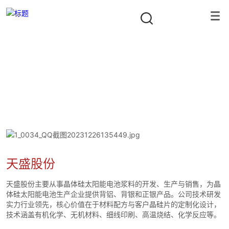
投资组合
隐形冠军资本合伙人
首页
/
投资组合
/
智能制造
/
天盛股份
天盛股份
天盛股份主要从事晶体硅太阳能电池浆料的开发、生产与销售，为晶
体硅太阳能电池生产企业提供背铝、背银和正银产品。公司技术研发
实力行业领先，核心价值在于材料配方与客户晶硅片的定制化设计，
技术涵盖有机化学、无机材料、细线印刷、高温烧结、化学反应等。