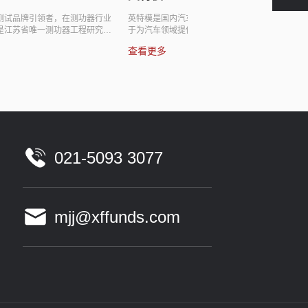
牌引领者，在测功器行业
英特模是国内汽车研发测试服务领军企业，公司致力
省唯一测功器工程研究中
于为汽车领域提供专业全面的研发测试服务、非标测
草单位之一，是汽车（包
试设备及技术咨询。公司已成功为奔驰、路虎、福
查看更多
洋、船舶、军工、铁路、
特、通用等众多国内外知名整车厂及零部件供应商提
部件测试设备研发、生产
供产品和服务。
验室成套设计、建设的能
样的测试产品或测试服
券交易所科创板挂牌上市。
021-5093 3077
mjj@xffunds.com