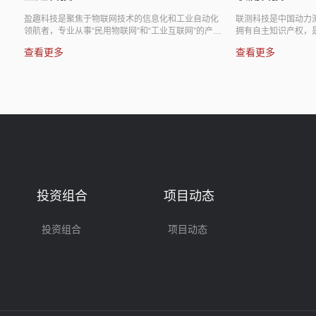
盈趣科技是聚焦于物联网技术的信息化和工业自动化
联测科技是中国动力测试品
领航者，专业从事“民用物联网”和“工业互联网”的产品
拥有自主知识产权，是江苏
与服务。公司以“UMS系统+工业机器人”为核心技
心和测功器国家行业标准起
查看更多
查看更多
术，生产及销售控制器、电子烟、智能家居、车载电
括新能源汽车）、航空、海
子等所需的各种电子智能控制产品，并提供智能制造
工程机械、农机等核心动力
整体解决方案服务。2018年1月于深圳证券交易所挂
的专业厂家。具备发动机试
牌上市。
力，针对客户需要发展了多
务。2021年5月于上海证
投资组合
项目动态
投资组合
项目动态