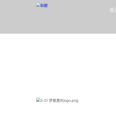
首
投资组合
隐形冠军资本合伙人
首页
/
投资组合
/
智能制造
/
罗根激光