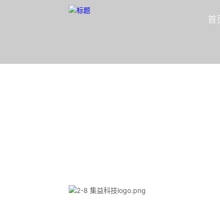
首
投资组合
隐形冠军资本合伙人
首页
/
投资组合
/
智能制造
/
集益科技