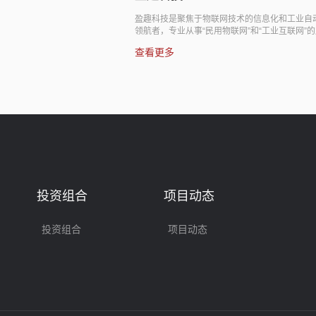
盈趣科技是聚焦于物联网技术的信息化和工业自动化
领航者，专业从事“民用物联网”和“工业互联网”的产品
与服务。公司以“UMS系统+工业机器人”为核心技
查看更多
术，生产及销售控制器、电子烟、智能家居、车载电
子等所需的各种电子智能控制产品，并提供智能制造
整体解决方案服务。2018年1月于深圳证券交易所挂
牌上市。
投资组合
项目动态
投资组合
项目动态