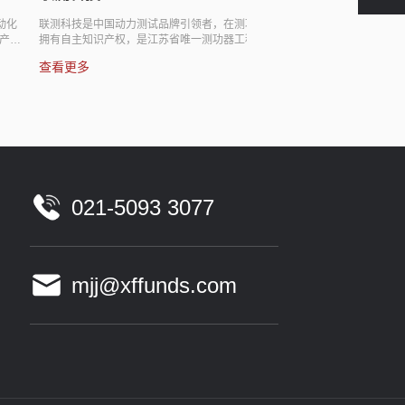
联测科技是中国动力测试品牌引领者，在测功器行业
英特模是国内汽车研发测
拥有自主知识产权，是江苏省唯一测功器工程研究中
于为汽车领域提供专业全
心和测功器国家行业标准起草单位之一，是汽车（包
试设备及技术咨询。公司
查看更多
查看更多
括新能源汽车）、航空、海洋、船舶、军工、铁路、
特、通用等众多国内外知
工程机械、农机等核心动力部件测试设备研发、生产
供产品和服务。
的专业厂家。具备发动机试验室成套设计、建设的能
力，针对客户需要发展了多样的测试产品或测试服
务。2021年5月于上海证券交易所科创板挂牌上市。
021-5093 3077
mjj@xffunds.com