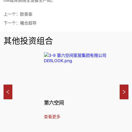
级异质结主设备生产商。
GW
上一个：
欧普泰
下一个：
曦合超导
其他投资组合
第六空间
盈
查看更多
领
与
术