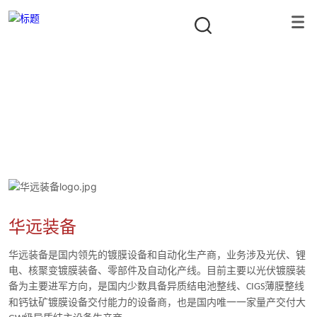
投资组合
隐形冠军资本合伙人
首页
/
投资组合
/
智能制造
/
华远装备
华远装备
华远装备是国内领先的镀膜设备和自动化生产商，业务涉及光伏、锂
电、核聚变镀膜装备、零部件及自动化产线。目前主要以光伏镀膜装
备为主要进军方向，是国内少数具备异质结电池整线、
薄膜整线
CIGS
和钙钛矿镀膜设备交付能力的设备商，也是国内唯一一家量产交付大