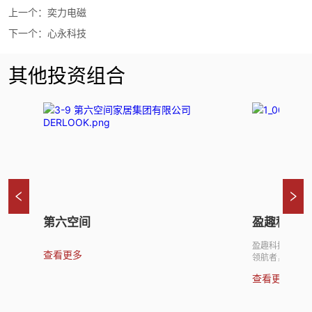
上一个：
奕力电磁
下一个：
心永科技
其他投资组合
第六空间
盈趣科技
盈趣科技是聚焦于
查看更多
领航者，专业从事“
与服务。公司以“U
查看更多
术，生产及销售控
子等所需的各种电
整体解决方案服务。