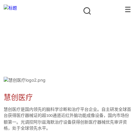
投资组合
隐形冠军资本合伙人
首页
/
投资组合
/
智能制造
/
慧创医疗
慧创医疗
慧创医疗是国内领先的脑科学诊断和治疗平台企业。自主研发全球首
台获得医疗器械证的超
通道近红外脑功能成像设备，国内市场份
100
额第一。光调控阿尔兹海默治疗设备获得创新医疗器械优先审评资
格，处于全球领先水平。