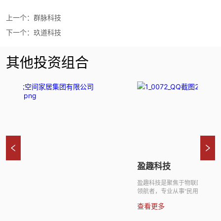
上一个：
群脉科技
下一个：
玖道科技
其他投资组合
空间
盈趣科技
盈趣科技是聚焦于物联网技术的信
更多
领航者，专业从事“民用物联网”和“
与服务。公司以“UMS系统+工业机
查看更多
术，生产及销售控制器、电子烟、
子等所需的各种电子智能控制产品