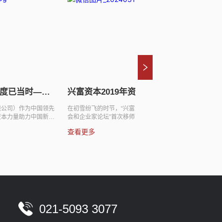
兴富资本连续三年荣登投中“中国最
兴富资本三期PE基金
佳私募股权投资机构”榜单
立，首单投资继续加
2018年4月24日，投中信息正式发布“投中2017年
近日，由兴富投资管理有限公
度榜”榜单，兴富资本入选投中2017年度“中国最佳
三期PE基金——苏州中新兴富
私募股权投资机构TOP100”榜单，其投资项目“世纪
业（有限合伙）已顺利完成认
查看更多
查看更多
天鸿”入选投中2017年度“中国文化体育及娱乐传媒
规模人民币8亿元。兴富三期P
产业最佳退出案例TOP10”。 兴富资本创立至今未
TMT、环保新能源、先进制造
满三年，已连续三年荣登投中2015年度、2016年
域。 基于兴富一期、二期PE
度、2017年度“中国最佳私募股权投资机构”榜单。
现，兴富三期PE基金的认缴出
“投中2017年度榜”是投中研究院依托投中信息研究
的追捧。除原有基石投资人继
与强大的数据系统，通过问卷调研、访谈、数据排
三期PE基金首次引入了知名专
查、汇总核实等流程，通过投中研究院对数据进行
中新苏州工业园区开发集团股
标准...
带来了丰富的产业和金融资源。
控股...
021-5093 3077