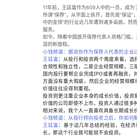
11年前，王廷富作为609人中的一员，成
所谓“保荐”，从字面上拆开，首先是“保证
中的金领”的行业近几年遭到诸多诟病，然而
服务。
如今，随着中国放开保荐代表人资格门槛，
涯的新旅程。
小钱频道：据说你作为保荐人代表的企业
王廷富
：从投行和投资两个角度来看，选
合规性和独立性，二是企业经营规模，三
国内投行要帮企业完成IPO或者再融资
方面没有重大瑕疵，然后企业的经营规模
价值往往没得到重视。
投资则更注重企业本身的成长价值，投资
价值的公司即使不上市，投资人通过很多
相对来说，我个人一直喜欢具备长期成长
小钱频道：从投行转向投资之后，你如何
王廷富
：基于这几年总结的经验，在经济
长，那这个行业我可能就不会投资。