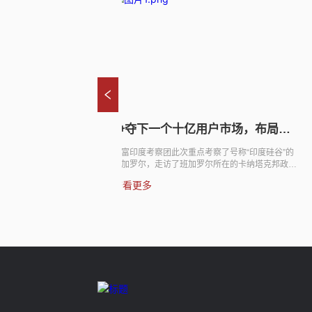
21世纪经济报道"创投资本押注Daas
股权投资金牛奖揭
产业高成长 企查查获数亿元C轮战
获两大奖！
DAAS（数据即服务）产业的兴起，正吸引越来越
经过数月严格评选，2018
略融资"
多产业资本与创投机构的目光。 10月21日，国内
富传媒集团指导，中国证
企业征信及数据服务的领军企业企查查完成由万得
合主办的“2018中国股
查看更多
查看更多
信息、兴富资本投资的数亿人民币C轮战略融资。
国股权投资金牛奖颁奖典
据悉，在此轮战略融资完成后，企查查成为企业征
资金牛奖获奖名单正式揭
信领域首家估值超过30亿人民币的公司。 企查查创
地位显赫， “中国基金业
始人兼董事长陈德强向记者透露，未来三年企业征
奖”已成为证券投资行业
信市场规模预计超过500亿元，通过本轮融资，企
“中国股权投资金牛奖”尽
查查积累了充足的资本储备与技术研发投入优势，
评选，但其一贯秉持“公正
无疑抢占行业发展先机。 兴富资本创始合伙人王廷
原则和宁缺毋滥、精益求
富则表示，此次参与投资企查查，也是...
了业界的广泛尊重和认可，