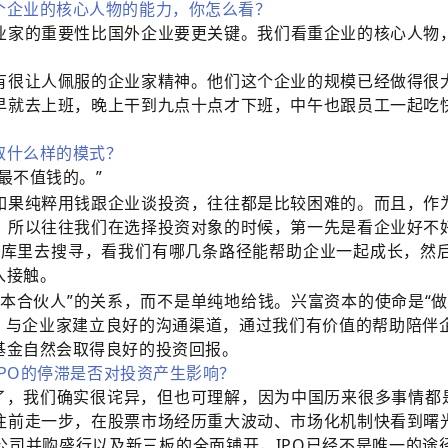
个企业的核心人物的能力，你怎么看？
业家的重要性比国外企业要更关键。我们看重企业的核心人物
有很让人佩服的企业家精神。他们这个企业的规模已经做得很
早就去上班，晚上干到九点十点才下班，中午也跟员工一起吃
取什么样的模式？
最不值钱的。”
如果纯粹用钱跟企业谈投资，往往都是比较困难的。而且，作
。所以往往我们在选择投资对象的时候，第一先是看企业好不
人”库里去搜寻，看我们有哪几条路径能帮助企业一起成长，然
入接触。
本合伙人”的关系，而不是单纯地给钱。兴富资本的使命是“
”，与企业家建立良好的沟通渠道，通过我们有价值的帮助陪伴
基金自然会取得良好的投资回报。
IPO的停滞是否对投资产生影响？
了，我们确实很诧异，但也可理解，因为中国历来很多事情都
往前走一步，在股票市场经历重大波动、市场化机制快看到曙
公司并购盛行以及新三板的全面铺开，IPO已经不是唯一的途