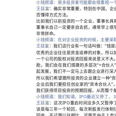
小钱频道：很多投资者可能都会很重视一
王廷富
：确实非常重要，特别在中国，企
否懂得方式方法。
比如我们以前投资的一个企业，董事长具
董事长自己一定要亲自去抓，通常早上很
非常拼命。
小钱频道：在对企业投资的时候，主要采
王廷富
：我们这行业有一句话叫做：“钱是
优秀的企业往往是资金追捧的对象，所以
一个公司的股权对投资回报来说意义不大
助，我们会在我们搭建的多层次“+合伙
起发展，我们不一定马上去跟企业进行深
所以我们希望跟所投资的企业建立一种“资
企业后我们要担任创业家的“资本合伙人
我们获得项目投资的预期回报，从而整个
小钱频道：我们知道，IPO最近又停了， 
王廷富
：这次IPO重启时间没多久又暂停
该是每三年一个轮回，每次新股发行体制
回收。不过跟以往相比，近两年由于上市