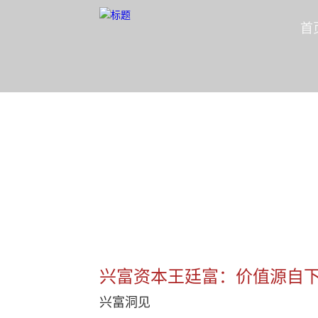
首
公司新闻
隐形冠军资本合伙人
首页
/
公司新闻
/
兴富洞见
/
兴富资本王廷
兴富资本王廷富：价值源自下
兴富洞见