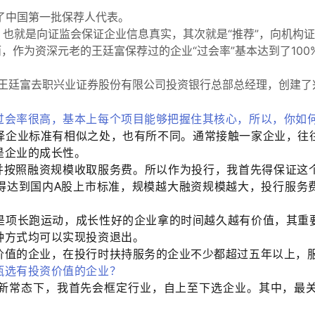
为了中国第一批保荐人代表。
”，也就是向证监会保证企业信息真实，其次就是“推荐”，向机构
，作为资深元老的王廷富保荐过的企业“过会率”基本达到了10
王廷富去职兴业证券股份有限公司投资银行总部总经理，创建了
过会率很高，基本上每个项目能够把握住其核心，所以，你如
择企业标准有相似之处，也有所不同。通常接触一家企业，往
是企业的成长性。
，并按照融资规模收取服务费。所以作为投行，我首先得保证这
得达到国内A股上市标准，规模越大融资规模越大，投行服务
是项长跑运动，成长性好的企业拿的时间越久越有价值，其重
种方式均可以实现投资退出。
价值的企业，在投行时扶持服务的企业不少都超过五年以上，服
甄选有投资价值的企业？
新常态下，我首先会框定行业，自上至下选企业。其中，最