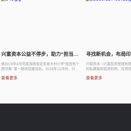
晓，兴富资本喜
投行和科技企业燃情备战科创板
年11月17日，在中国财
中国证券报 自2018年11月5日有关设立科创板并试
券报、中国财富研究院联
点注册制的消息公布以来，科创板规则征求意见稿
权投资高峰论坛暨第二届中
等相继出炉，进一步激发了创新型公司以及投行、
查看更多
礼”上，第二届中国股权投
PE/VC等机构的热情。无论是创新企业还是机构，
晓。 金牛奖在中国投资界
都在紧锣密鼓地筹划着，只待上市申请的受理窗口
金牛奖”、“中国私募金牛
打开。 中国证券报记者了解到，当前创投、券商等
公认最具分量的评奖榜单，
机构正在抓紧研究，根据相关政策调整资源投入，
管今年才进入第二届榜单
并梳理储备的科创企业情况；与此同时，科创企业
、公平、公开、公信力”
对登陆科创板表现出极大的热情，辅导备案消息不
精的科学评奖体系，得到
断传来。业内人士表示，一些进入上市辅导期的科
已成为中国股...
创企业，在加紧筹备科创板上市申报工作，其中...