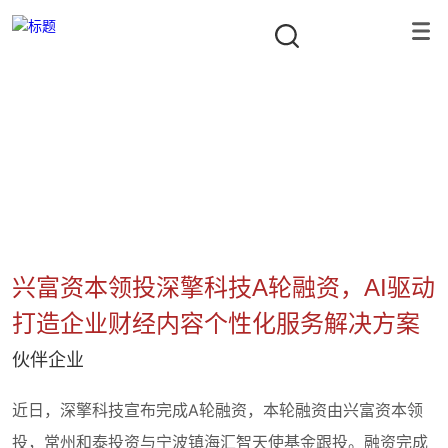
公司新闻
隐形冠军资本合伙人
首页
/
项目动态
/
伙伴企业
/
兴富资本领投深擎科技A轮融资，A
兴富资本领投深擎科技A轮融资，AI驱动
打造企业财经内容个性化服务解决方案
伙伴企业
近日，深擎科技宣布完成A轮融资，本轮融资由兴富资本领
投，常州和泰投资与宁波镇海汇智天使基金跟投。融资完成