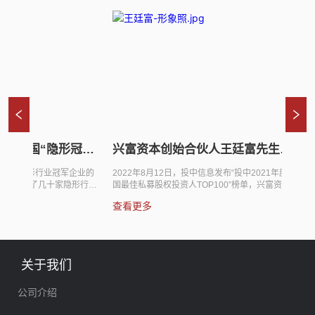
廷富：聚焦
兴富资本荣获恰佩克年度优秀投资
兴富资本
机构奖项
权投资机构
先的新型私募股
兴富资本近期荣获第十三届中国国际机器人高峰论
2023年5
佳中资私
的理念，将股权
坛暨第九届恰佩克奖之年度“最佳”投资机构殊荣。
暨私募股权投
，兴富资本累
恰佩克奖（The Capek Prize）是以捷克科幻小说
资本荣登“投
查看更多
查看更多
0多个，专注
家、ROBOT一词的创造者卡雷尔·恰佩克（Karel
构TOP50
为“隐形行业
Capek）的名字命名的奖项，创立于2014年。奖励
投资机构TO
富资本创始人
在机器人领域作出贡献的组织和个人，旨在致力于
续17年作
 王廷富 兴
做机器人行业发展的见证者，打造机器人行业的“诺
构暨私募股权
国际金融学
贝尔”。该奖项的设立，旨在对机器人行业中具有战
CVSour
关于我们
A。曾任兴业
略远见的领导型企业做标杆定位，拉升产业品牌整
标准化处理
代表人，带领
体格局；对行业中具有创新能力的企业做典范推
私募股权领
公司介绍
介，推动产业整体创新能...
进行榜单划分